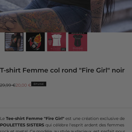
T-shirt Femme col rond "Fire Girl" noir
Prix
Prix
ÉPUISÉ
29,99 €
20,00 €
régulier
réduit
Le
Tee-shirt Femme "Fire Girl"
est une création exclusive de
POULETTES SISTERS
qui célèbre l'esprit ardent des femmes
rock et metal. Ce modèle, au style audacieux, est parfait pour