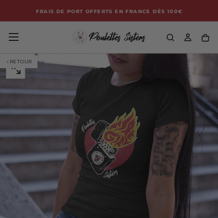
HE
Passer
FRAIS DE PORT OFFERTS EN FRANCE DÈS 100€
au
contenu
RETOUR
OUVRIR
LE
MÉDIA
0
DANS
UNE
FENÊTRE
MODALE