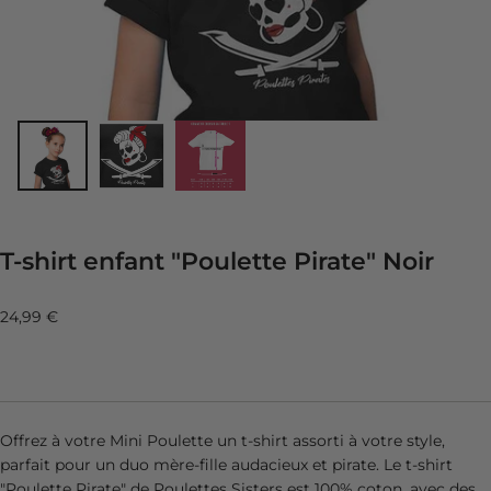
T-shirt enfant "Poulette Pirate" Noir
Prix
24,99 €
régulier
Offrez à votre Mini Poulette un t-shirt assorti à votre style,
parfait pour un duo mère-fille audacieux et pirate. Le t-shirt
"Poulette Pirate" de Poulettes Sisters est 100% coton, avec des