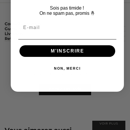
Sois pas timide !
On ne spam pas, promis 🤞
Conseil entretien
Email
Guide des tailles
Livraison
Retours
M’INSCRIRE
Avis Clients
NON, MERCI
Soyez le premier à écrire un avis
Écrire un avis
VOIR PLUS