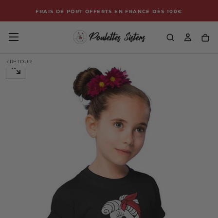
HE
Passer
FRAIS DE PORT OFFERTS EN FRANCE DÈS 100€
au
contenu
RETOUR
OUVRIR
LE
MÉDIA
0
DANS
UNE
FENÊTRE
MODALE