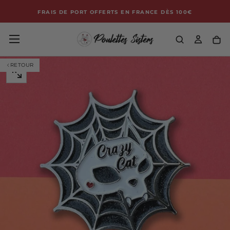
HE
Passer
FRAIS DE PORT OFFERTS EN FRANCE DÈS 100€
au
contenu
RETOUR
OUVRIR
LE
MÉDIA
0
DANS
UNE
FENÊTRE
MODALE