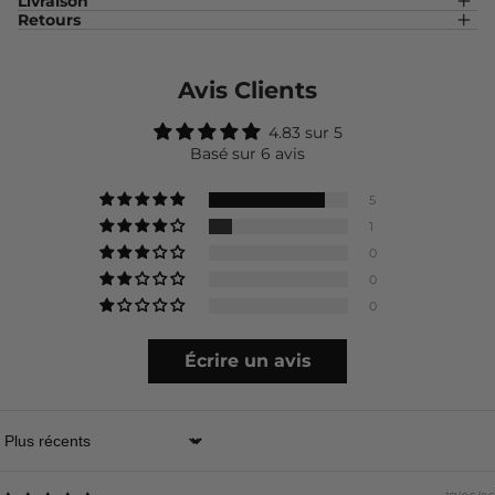
Livraison
Retours
Avis Clients
4.83 sur 5
Basé sur 6 avis
5
1
0
0
0
Écrire un avis
Sort by