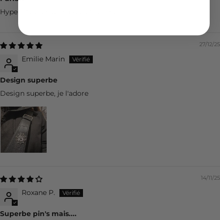
Hyper stylé, envoi rapide et soigné
27/12/25
Emilie Marin
Design superbe
Design superbe, je l'adore
14/11/25
Roxane P.
Superbe pin's mais....