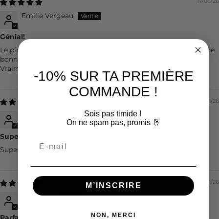
17/06/26
Emilie Vergeau
Génial!
Le pins est très beau dans les finitions, et les matériaux sont de
bonne qualité.
Vraiment très contente 😀
-10% SUR TA PREMIÈRE
COMMANDE !
19/01/26
Sois pas timide !
Anonyme
On ne spam pas, promis 🤞
Super
Email
Super merci
04/01/26
M’INSCRIRE
Anonyme
NON, MERCI
Parfait