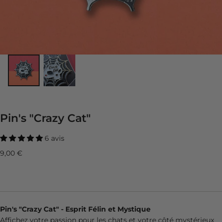
Pin's "Crazy Cat"
6 avis
Prix
9,00 €
régulier
Pin's "Crazy Cat" - Esprit Félin et Mystique
Affichez votre passion pour les chats et votre côté mystérieux