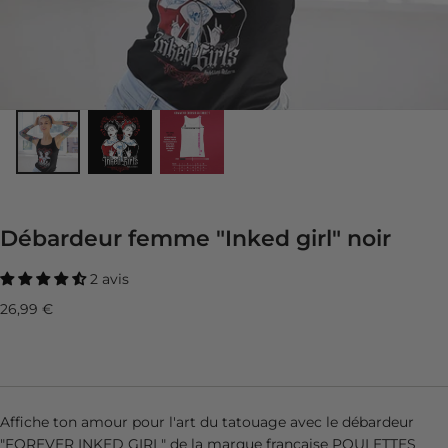
Débardeur femme "Inked girl" noir
2 avis
Prix
26,99 €
régulier
Affiche ton amour pour l'art du tatouage avec le débardeur
"FOREVER INKED GIRL" de la marque française POULETTES