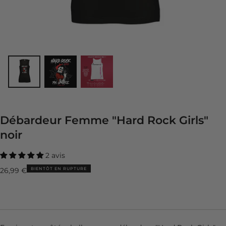
Débardeur Femme "Hard Rock Girls"
noir
2 avis
Prix
BIENTÔT EN RUPTURE
26,99 €
régulier