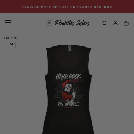
HE
Passer
FRAIS DE PORT OFFERTS EN FRANCE DÈS 100€
au
contenu
RETOUR
OUVRIR
LE
MÉDIA
0
DANS
UNE
FENÊTRE
MODALE