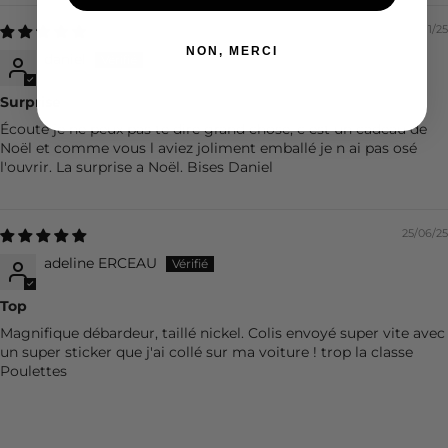
17/11/25
NON, MERCI
daniel
Surprise
Écoute je ne peux pas te dire grand chose, c est un cadeau de
Noël et comme vous l aviez joliment emballé je n ai pas osé
l'ouvrir. La surprise a Noël. Bises Daniel
25/06/25
adeline ERCEAU
Top
Magnifique débardeur, taillé nickel. Colis envoyé super vite avec
un super sticker que j'ai collé sur ma voiture ! trop la classe
Poulettes