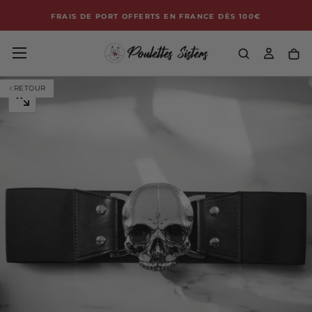
HE
Passer
FRAIS DE PORT OFFERTS EN FRANCE DÈS 100€
au
contenu
RETOUR
OUVRIR
LE
MÉDIA
0
DANS
UNE
FENÊTRE
MODALE