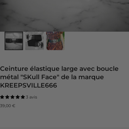
Ceinture élastique large avec boucle
métal "SKull Face" de la marque
KREEPSVILLE666
3 avis
Prix
39,00 €
régulier